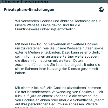
Unsere Leistungen
Service für Elektrogeräte
Registrierung & Garantie
Mengenmeldung
Entsorgung
Beratung
Bevollmächtigung
Eigenrücknahme
Handelsrücknahme
Service für Batterien
Service für Verpackungen
Fragen und Antworten
FAQ
Kostenrechner
Angebotsanfrage
Registrierungsprozess
Downloads
Mediathek
Aktuelles und Termine