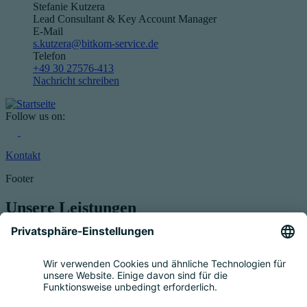
Stefanie Kutzera
Lead Consultant & Key Account Manager
E-Mail
s.kutzera@bitkom-service.de
Telefon
+49 30 27576-413
Nachricht schreiben
Follow us on:
Kontakt
Footer
Unsere Leistungen
Service für Elektrogeräte
Registrierung & Garantie
Mengenmeldung
Entsorgung
Beratung
Bevollmächtigung