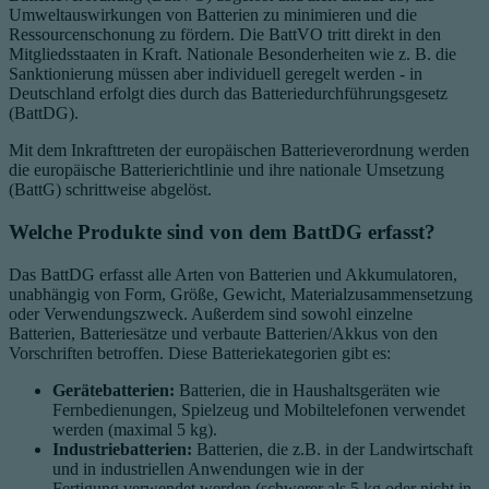
Umweltauswirkungen von Batterien zu minimieren und die
Ressourcenschonung zu fördern. Die BattVO tritt direkt in den
Mitgliedsstaaten in Kraft. Nationale Besonderheiten wie z. B. die
Sanktionierung müssen aber individuell geregelt werden - in
Deutschland erfolgt dies durch das Batteriedurchführungsgesetz
(BattDG).
Mit dem Inkrafttreten der europäischen Batterieverordnung
werden
die europäische Batterierichtlinie und ihre nationale Umsetzung
(BattG) schrittweise abgelöst.
Welche Produkte sind von dem BattDG erfasst?
Das BattDG erfasst alle Arten von Batterien und Akkumulatoren,
unabhängig von Form, Größe, Gewicht, Materialzusammensetzung
oder Verwendungszweck. Außerdem sind sowohl einzelne
Batterien, Batteriesätze und verbaute Batterien/Akkus von den
Vorschriften betroffen. Diese Batteriekategorien gibt es:
Gerätebatterien:
Batterien, die in Haushaltsgeräten wie
Fernbedienungen, Spielzeug und Mobiltelefonen verwendet
werden (maximal 5 kg).
Industriebatterien:
Batterien, die z.B. in der Landwirtschaft
und in industriellen Anwendungen wie in der
Fertigung verwendet werden (schwerer als 5 kg oder nicht in