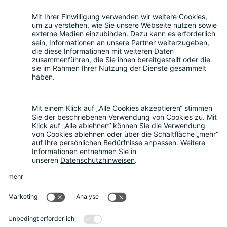
Eigenrücknahme
Handelsrücknahme
Service für Batterien
Service für Verpackungen
Fragen und Antworten
FAQ
Kostenrechner
Angebotsanfrage
Registrierungsprozess
Downloads
Mediathek
Aktuelles und Termine
News
Newsletter
Über uns
Unternehmen
Unser Beirat