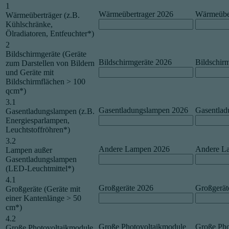
1
Wärmeübertrager 2026
Wärmeüber
Wärmeüberträger (z.B.
Kühlschränke,
Ölradiatoren, Entfeuchter*)
2
Bildschirmgeräte (Geräte
Bildschirmgeräte 2026
Bildschir
zum Darstellen von Bildern
und Geräte mit
Bildschirmflächen > 100
qcm*)
3.1
Gasentladungslampen 2026
Gasentlad
Gasentladungslampen (z.B.
Energiesparlampen,
Leuchtstoffröhren*)
3.2
Andere Lampen 2026
Andere L
Lampen außer
Gasentladungslampen
(LED-Leuchtmittel*)
4.1
Großgeräte 2026
Großgerät
Großgeräte (Geräte mit
einer Kantenlänge > 50
cm*)
4.2
Große Photovoltaikmodule
Große Pho
Große Photovoltaikmodule