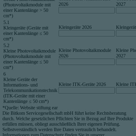
2026
2027
(Photovoltaikmodule mit
einer Kantenlänge > 50
cm*)
5.1
Kleingeräte 2026
Kleingerä
Kleingeräte (Geräte mit
einer Kantenlänge ≤ 50
cm*)
5.2
Kleine Photovoltaikmodule
Kleine Ph
Kleine Photovoltaikmodule
2026
2027
(Photovoltaikmodule mit
einer Kantenlänge ≤ 50
cm*)
6
Kleine Geräte der
Kleine ITK-Geräte 2026
Kleine IT
Informations- und
Telekommunikationstechnik
(ITK-Geräte mit einer
Kantenlänge ≤ 50 cm*)
*Quelle: Website stiftung ear
Die Bitkom Servicegesellschaft mbH führt keine Rechtsberatung
durch. Welche gesetzlichen Pflichten Sie in Bezug auf Ihre Produkte
erfüllen müssen, obliegt ausschließlich Ihrer eigenen Prüfung.
Selbstverständlich werden Ihre Daten vertraulich behandelt.
Informationen zum Datenschutz finden Sie in unserer