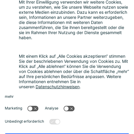
Service für Batterien
Service für Verpackungen
Fragen und Antworten
FAQ
Kostenrechner
Angebotsanfrage
Registrierungsprozess
Downloads
Mediathek
Aktuelles und Termine
News
Newsletter
Über uns
Unternehmen
Unser Beirat
Datenschutz