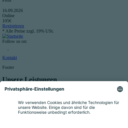
Preis *
16.09.2026
Online
105€
Registrieren
* Alle Preise zzgl. 19% USt.
Follow us on:
Kontakt
Footer
Unsere Leistungen
Service für Elektrogeräte
Registrierung & Garantie
Mengenmeldung
Entsorgung
Beratung
Bevollmächtigung
Eigenrücknahme
Handelsrücknahme