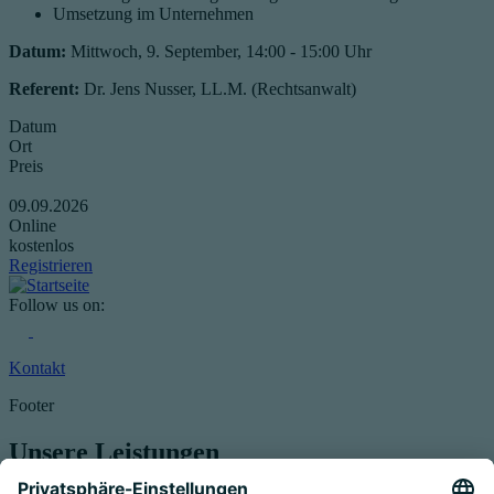
Umsetzung im Unternehmen
Datum:
Mittwoch, 9. September, 14:00 - 15:00 Uhr
Referent:
Dr. Jens Nusser, LL.M. (Rechtsanwalt)
Datum
Ort
Preis
09.09.2026
Online
kostenlos
Registrieren
Follow us on:
Kontakt
Footer
Unsere Leistungen