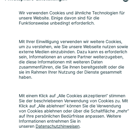
Service für Elektrogeräte
Registrierung & Garantie
Mengenmeldung
Entsorgung
Beratung
Bevollmächtigung
Eigenrücknahme
Handelsrücknahme
Service für Batterien
Service für Verpackungen
Fragen und Antworten
FAQ
Kostenrechner
Angebotsanfrage
Registrierungsprozess
Downloads
Mediathek
Aktuelles und Termine
News
Newsletter