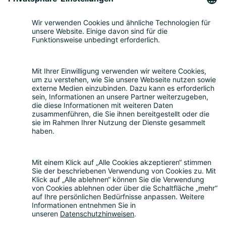
Service für Elektrogeräte
Registrierung & Garantie
Mengenmeldung
Entsorgung
Beratung
Bevollmächtigung
Eigenrücknahme
Handelsrücknahme
Service für Batterien
Service für Verpackungen
Fragen und Antworten
FAQ
Kostenrechner
Angebotsanfrage
Registrierungsprozess
Downloads
Mediathek
Aktuelles und Termine
News
Newsletter