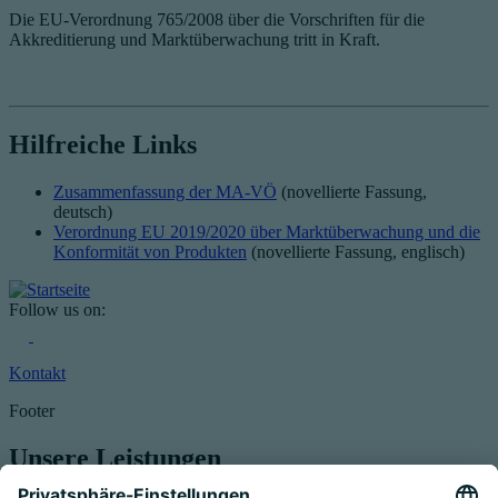
Die EU-Verordnung 765/2008 über die Vorschriften für die
Akkreditierung und Marktüberwachung tritt in Kraft.
Hilfreiche Links
Zusammenfassung der MA-VÖ
(novellierte Fassung,
deutsch)
Verordnung EU 2019/2020 über Marktüberwachung und die
Konformität von Produkten
(novellierte Fassung, englisch)
Follow us on:
Kontakt
Footer
Unsere Leistungen